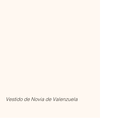
Vestido de Novia de Valenzuela
Tipos de capas 
Además hay muchos tipos de capas, 
pueden estar 
incorporadas 
a tu 