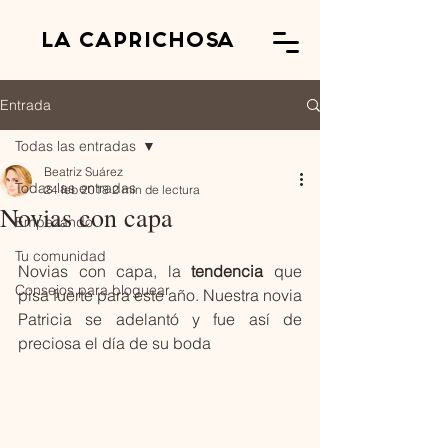
LA CAPRICHOSA
Entrada
Todas las entradas
Beatriz Suárez
Todas las entradas
24 feb 2018
2 min de lectura
Novias con capa
Empezando
Tu comunidad
Novias con capa, la 
tendencia
 que 
Consejos para bloguear
pisa fuerte para este año. Nuestra novia 
Patricia se adelantó y fue así de 
preciosa el día de su boda